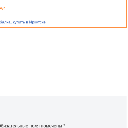
А/4
балка, купить в Иркутске
бязательные поля помечены
*