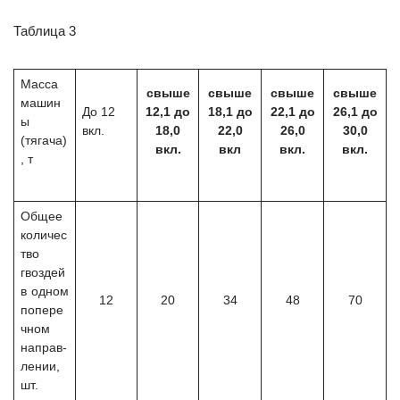
Таблица 3
Масса
свыше
свыше
свыше
свыше
машин
До 12
12,1 до
18,1 до
22,1 до
26,1 до
ы
вкл.
18,0
22,0
26,0
30,0
(тягача)
вкл.
вкл
вкл.
вкл.
, т
Общее
количес
тво
гвоздей
в одном
12
20
34
48
70
попере
чном
направ-
лении,
шт.