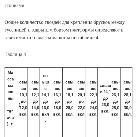
стойками.
Общее количество гвоздей для крепления брусков между
гусеницей и закрытым бортом платформы определяют в
зависимости от массы машины по таблице 4.
Таблица 4
Ма
св
сса
свы
свы
ыш
свы
свы
свы
свы
свы
свы
ма
свыш
ше
ше
е
ше
ше
ше
ше
ше
ше
ши
е 24,1
10,1
12,1
14,1
16,1
18,1
20,1
22,1
26,1
28,1
ны
до
до
до
до
до
до
до
до
до
до
(
26,0
12,0
14,0
16,0
18,0
20,0
22,0
24,0
28,0
30,0
тяг
вкл.
вкл.
вкл.
вкл
вкл.
вкл.
вкл.
вкл.
вкл.
вкл.
ача
.
), т