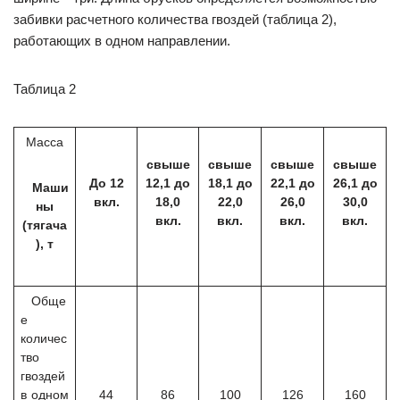
забивки расчетного количества гвоздей (таблица 2),
работающих в одном направлении.
Таблица 2
Масса
свыше
свыше
свыше
свыше
До 12
12,1 до
18,1 до
22,1 до
26,1 до
Маши
вкл.
18,0
22,0
26,0
30,0
ны
вкл.
вкл.
вкл.
вкл.
(тягача
), т
Обще
е
количес
тво
гвоздей
в одном
44
86
100
126
160