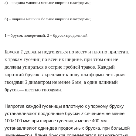
а) – ширина машины меньше ширины платформы;
б) – ширина машины больше ширины платформы;
1 – брусок поперечный; 2 – брусок продольный
Бруски
1
должны подгоняться по месту и плотно прилегать
к тракам гусениц по всей их ширине, при этом они не
должны упираться в острие гребней траков. Каждый
короткий брусок закрепляют к полу платформы четырьмя
гвоздями
3
диаметром не менее 6 мм, а один длинный
брусок— шестью гвоздями.
Напротив каждой гусеницы вплотную к упорному бруску
устанавливают продольные бруски
2
сечением не менее
100×100 мм: при ширине гусеницы менее 400 мм
устанавливают один-два продольных бруска, при большей
ширине—три. Длина брусков определяется возможностью